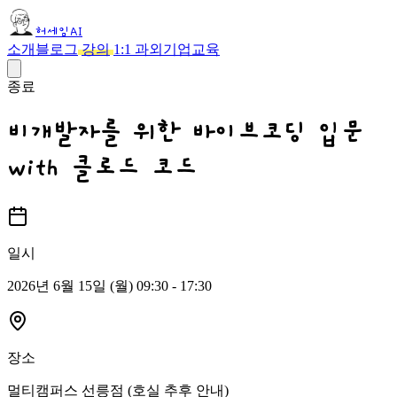
허세임AI
소개
블로그
강의
1:1 과외
기업교육
종료
비개발자를 위한 바이브코딩 입문
with 클로드 코드
일시
2026년 6월 15일 (월) 09:30
- 17:30
장소
멀티캠퍼스 선릉점 (호실 추후 안내)